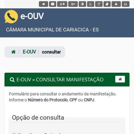
Acessar página inicial do site
Acessar o mapa do site
Ação para aumentar tamanho da fonte do site
Ação para diminuir tamanho da fonte do site
Ação para aplicar auto contraste no site
Acessar página sobre acessibilidad
Acessar página sobre NVDA - 
Acessar página sobre V
Acessar Intrane
e-OUV
CÂMARA MUNICIPAL DE CARIACICA - ES
E-OUV
consultar
E-OUV » CONSULTAR MANIFESTAÇÃO
Formulário para consultar o andamento da manifestação.
Informe o
Número do Protocolo
,
CPF
ou
CNPJ
.
Opção de consulta