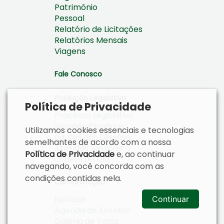
Patrimônio
Pessoal
Relatório de Licitações
Relatórios Mensais
Viagens
Fale Conosco
Produção Legislativa
Política de Privacidade
Processo Legislativo
Sessões Plenárias
Utilizamos cookies essenciais e tecnologias
Pautas das Sessões
semelhantes de acordo com a nossa
Atas das Sessões
Política de Privacidade
e, ao continuar
Ordem do Dia
navegando, você concorda com as
condições contidas nela.
Comunicação
Notícias
Continuar
Agenda de Eventos
Galeria de Fotos