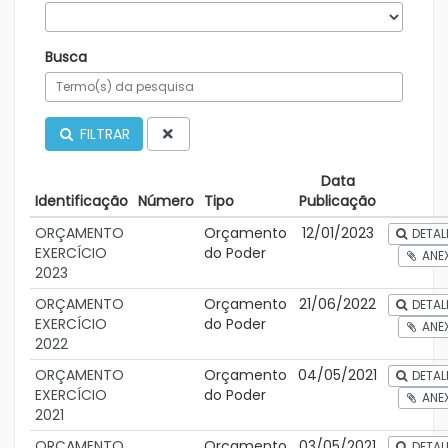
Busca
FILTRAR
Data
Identificação
Número
Tipo
Publicação
ORÇAMENTO
Orçamento
12/01/2023
DETAL
EXERCÍCIO
do Poder
ANE
2023
ORÇAMENTO
Orçamento
21/06/2022
DETAL
EXERCÍCIO
do Poder
ANE
2022
ORÇAMENTO
Orçamento
04/05/2021
DETAL
EXERCÍCIO
do Poder
ANE
2021
ORÇAMENTO
Orçamento
03/05/2021
DETAL