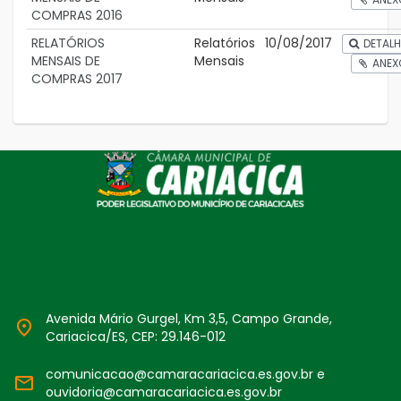
COMPRAS 2016
RELATÓRIOS
Relatórios
10/08/2017
DETALH
MENSAIS DE
Mensais
ANEX
COMPRAS 2017
Avenida Mário Gurgel, Km 3,5, Campo Grande,
Cariacica/ES, CEP: 29.146-012
comunicacao@camaracariacica.es.gov.br e
ouvidoria@camaracariacica.es.gov.br