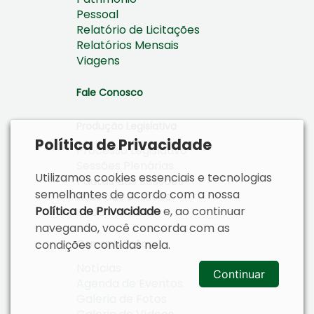
Pessoal
Relatório de Licitações
Relatórios Mensais
Viagens
Fale Conosco
Produção Legislativa
Política de Privacidade
Processo Legislativo
Sessões Plenárias
Utilizamos cookies essenciais e tecnologias
Pautas das Sessões
semelhantes de acordo com a nossa
Atas das Sessões
Política de Privacidade
e, ao continuar
Ordem do Dia
navegando, você concorda com as
condições contidas nela.
Comunicação
Notícias
Continuar
Agenda de Eventos
Galeria de Fotos